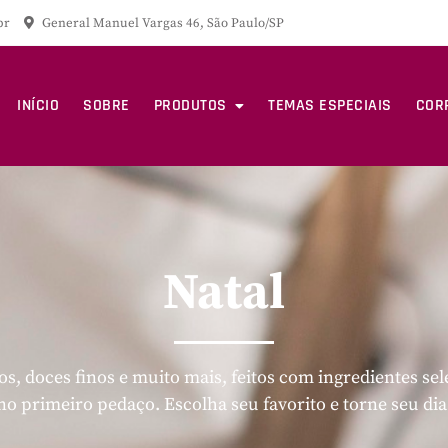
br
General Manuel Vargas 46, São Paulo/SP
INÍCIO
SOBRE
PRODUTOS
TEMAS ESPECIAIS
COR
Natal
os, doces finos e muito mais, feitos com ingredientes se
no primeiro pedaço. Escolha seu favorito e torne seu dia