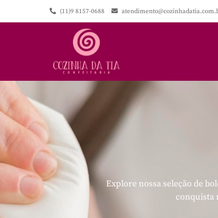
(11)9 8157-0688
atendimento@cozinhadatia.com.
Explore nossa seleção de bol
conquista 