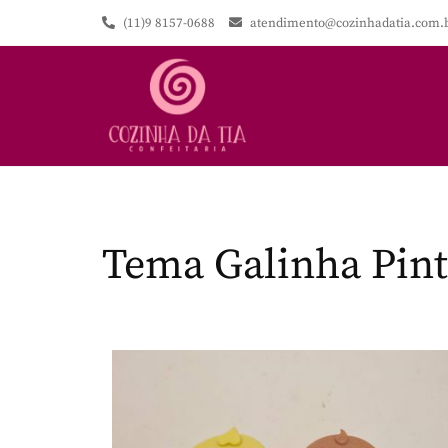
(11)9 8157-0688
atendimento@cozinhadatia.com.
Tema Galinha Pin